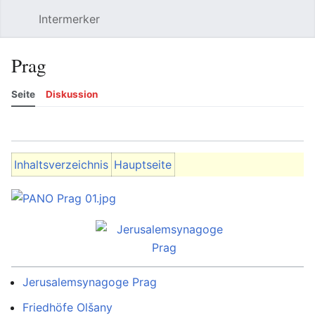
Intermerker
Hauptmenü öffnen
Suchen
Benutzermenü
Prag
Seite
Diskussion
Sprache
Beobachten
Versionsgeschichte
Bearbeiten
Mehr
Inhaltsverzeichnis
Hauptseite
Jerusalemsynagoge Prag
Jerusalemsynagoge Prag
Friedhöfe Olšany