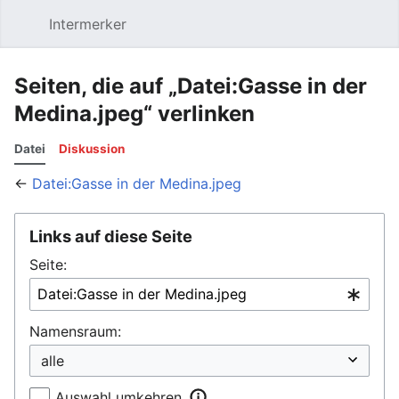
Intermerker
Hauptmenü öffnen
Suchen
Benutzermenü
Seiten, die auf „Datei:Gasse in der
Medina.jpeg“ verlinken
Datei
Diskussion
←
Datei:Gasse in der Medina.jpeg
Links auf diese Seite
Seite:
Namensraum:
Auswahl umkehren