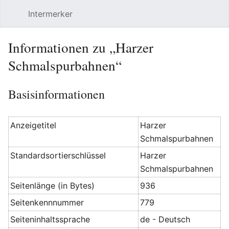
Intermerker
Hauptmenü öffnen
Suchen
Benutzermenü
Informationen zu „Harzer
Schmalspurbahnen“
Basisinformationen
Anzeigetitel
Harzer
Schmalspurbahnen
Standardsortierschlüssel
Harzer
Schmalspurbahnen
Seitenlänge (in Bytes)
936
Seitenkennnummer
779
Seiteninhaltssprache
de - Deutsch