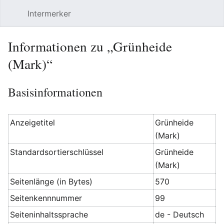
Intermerker
Hauptmenü öffnen
Suchen
Benutzermenü
Informationen zu „Grünheide
(Mark)“
Basisinformationen
Anzeigetitel
Grünheide
(Mark)
Standardsortierschlüssel
Grünheide
(Mark)
Seitenlänge (in Bytes)
570
Seitenkennnummer
99
Seiteninhaltssprache
de - Deutsch