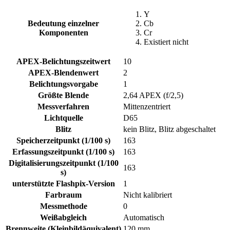
Y
Bedeutung einzelner
Cb
Komponenten
Cr
Existiert nicht
APEX-Belichtungszeitwert
10
APEX-Blendenwert
2
Belichtungsvorgabe
1
Größte Blende
2,64 APEX (f/2,5)
Messverfahren
Mittenzentriert
Lichtquelle
D65
Blitz
kein Blitz, Blitz abgeschaltet
Speicherzeitpunkt (1/100 s)
163
Erfassungszeitpunkt (1/100 s)
163
Digitalisierungszeitpunkt (1/100
163
s)
unterstützte Flashpix-Version
1
Farbraum
Nicht kalibriert
Messmethode
0
Weißabgleich
Automatisch
Brennweite (Kleinbildäquivalent)
120 mm