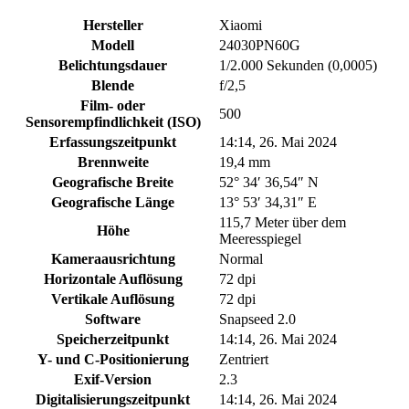
Hersteller
Xiaomi
Modell
24030PN60G
Belichtungsdauer
1/2.000 Sekunden (0,0005)
Blende
f/2,5
Film- oder
500
Sensorempfindlichkeit (ISO)
Erfassungszeitpunkt
14:14, 26. Mai 2024
Brennweite
19,4 mm
Geografische Breite
52° 34′ 36,54″ N
Geografische Länge
13° 53′ 34,31″ E
115,7 Meter über dem
Höhe
Meeresspiegel
Kameraausrichtung
Normal
Horizontale Auflösung
72 dpi
Vertikale Auflösung
72 dpi
Software
Snapseed 2.0
Speicherzeitpunkt
14:14, 26. Mai 2024
Y- und C-Positionierung
Zentriert
Exif-Version
2.3
Digitalisierungszeitpunkt
14:14, 26. Mai 2024