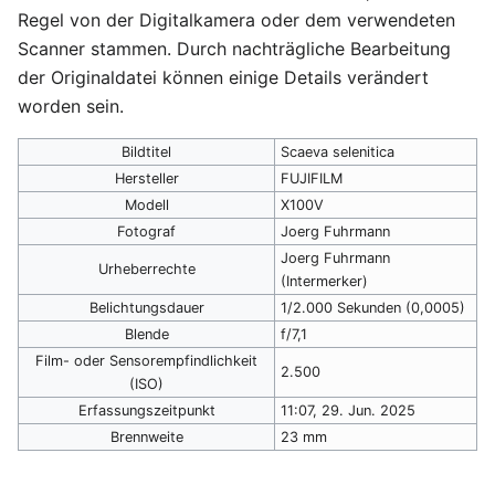
Regel von der Digitalkamera oder dem verwendeten
Scanner stammen. Durch nachträgliche Bearbeitung
der Originaldatei können einige Details verändert
worden sein.
Bildtitel
Scaeva selenitica
Hersteller
FUJIFILM
Modell
X100V
Fotograf
Joerg Fuhrmann
Joerg Fuhrmann
Urheberrechte
(Intermerker)
Belichtungsdauer
1/2.000 Sekunden (0,0005)
Blende
f/7,1
Film- oder Sensorempfindlichkeit
2.500
(ISO)
Erfassungszeitpunkt
11:07, 29. Jun. 2025
Brennweite
23 mm