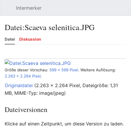
Intermerker
Hauptmenü öffnen
Suchen
Benutzermenü
Datei
:
Scaeva selenitica.JPG
Datei
Diskussion
Sprache
Beobachten
Versionsgeschichte
Bearbeiten
Mehr
Größe dieser Vorschau:
599 × 599 Pixel
.
Weitere Auflösung:
2.263 × 2.264 Pixel
.
Originaldatei
‎
(2.263 × 2.264 Pixel, Dateigröße: 1,31
MB, MIME-Typ:
image/jpeg
)
Dateiversionen
Klicke auf einen Zeitpunkt, um diese Version zu laden.