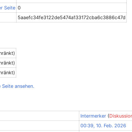
r Seite
0
5aaefc34fe3122de5474a133172cba6c3886c47d
hränkt)
hränkt)
hränkt)
 Seite ansehen.
Intermerker
(
Diskussio
00:39, 10. Feb. 2026