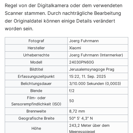
Regel von der Digitalkamera oder dem verwendeten
Scanner stammen. Durch nachträgliche Bearbeitung
der Originaldatei können einige Details verändert
worden sein.
Fotograf
Joerg Fuhrmann
Hersteller
Xiaomi
Urheberrechte
Joerg Fuhrmann (Intermerker)
Modell
24030PN60G
Bildtitel
Jerusalemsynagoge Prag
Erfassungszeitpunkt
15:22, 11. Sep. 2025
Belichtungsdauer
3/10.000 Sekunden (0,0003)
Blende
f/2
Film- oder
50
Sensorempfindlichkeit (ISO)
Brennweite
8,72 mm
Geografische Breite
50° 5′ 4,3″ N
243,2 Meter über dem
Höhe
Meeresspiegel