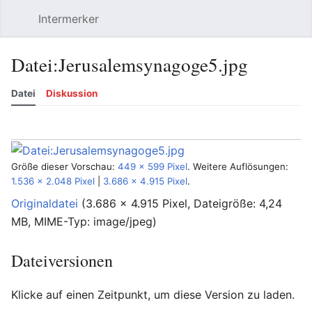
Intermerker
Hauptmenü öffnen
Suchen
Benutzermenü
Datei
:
Jerusalemsynagoge5.jpg
Datei
Diskussion
Sprache
Beobachten
Versionsgeschichte
Bearbeiten
Mehr
Größe dieser Vorschau:
449 × 599 Pixel
.
Weitere Auflösungen:
1.536 × 2.048 Pixel
|
3.686 × 4.915 Pixel
.
Originaldatei
‎
(3.686 × 4.915 Pixel, Dateigröße: 4,24
MB, MIME-Typ:
image/jpeg
)
Dateiversionen
Klicke auf einen Zeitpunkt, um diese Version zu laden.