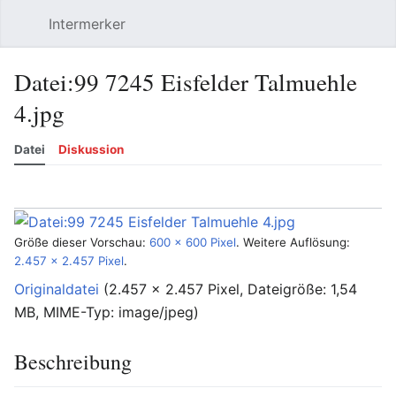
Intermerker
Hauptmenü öffnen
Suchen
Benutzermenü
Datei
:
99 7245 Eisfelder Talmuehle
4.jpg
Datei
Diskussion
Sprache
Beobachten
Versionsgeschichte
Bearbeiten
Mehr
Größe dieser Vorschau:
600 × 600 Pixel
.
Weitere Auflösung:
2.457 × 2.457 Pixel
.
Originaldatei
‎
(2.457 × 2.457 Pixel, Dateigröße: 1,54
MB, MIME-Typ:
image/jpeg
)
Beschreibung