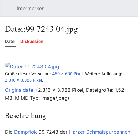
Intermerker
Hauptmenü öffnen
Suchen
Benutzermenü
Datei
:
99 7243 04.jpg
Datei
Diskussion
Sprache
Beobachten
Versionsgeschichte
Bearbeiten
Mehr
Größe dieser Vorschau:
450 × 600 Pixel
.
Weitere Auflösung:
2.316 × 3.088 Pixel
.
Originaldatei
‎
(2.316 × 3.088 Pixel, Dateigröße: 1,52
MB, MIME-Typ:
image/jpeg
)
Beschreibung
Die
Dampflok
99 7243 der
Harzer Schmalspurbahnen