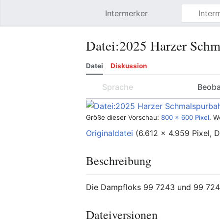
Intermerker
Hauptmenü öffnen
Datei
:
2025 Harzer Schm
Datei
Diskussion
Sprache
Beob
Größe dieser Vorschau:
800 × 600 Pixel
.
W
Originaldatei
‎
(6.612 × 4.959 Pixel,
Beschreibung
Die Dampfloks 99 7243 und 99 72
Dateiversionen