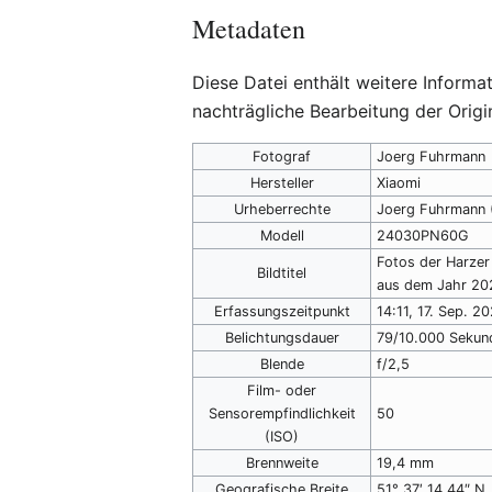
Metadaten
Diese Datei enthält weitere Inform
nachträgliche Bearbeitung der Origi
Fotograf
Joerg Fuhrmann
Hersteller
Xiaomi
Urheberrechte
Joerg Fuhrmann (
Modell
24030PN60G
Fotos der Harze
Bildtitel
aus dem Jahr 20
Erfassungszeitpunkt
14:11, 17. Sep. 2
Belichtungsdauer
79/10.000 Sekun
Blende
f/2,5
Film- oder
Sensorempfindlichkeit
50
(ISO)
Brennweite
19,4 mm
Geografische Breite
51° 37′ 14,44″ N