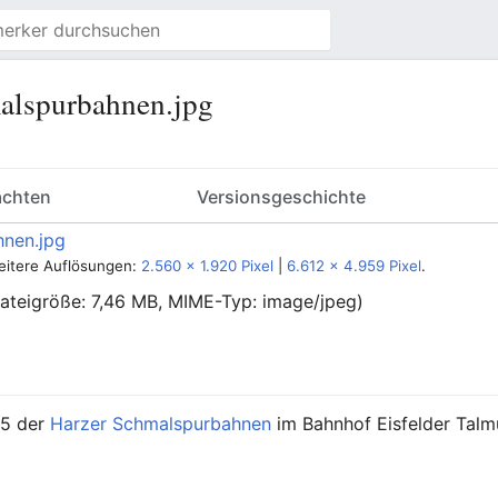
alspurbahnen.jpg
achten
Versionsgeschichte
eitere Auflösungen:
2.560 × 1.920 Pixel
|
6.612 × 4.959 Pixel
.
 Dateigröße: 7,46 MB, MIME-Typ:
image/jpeg
)
45 der
Harzer Schmalspurbahnen
im Bahnhof Eisfelder Talm