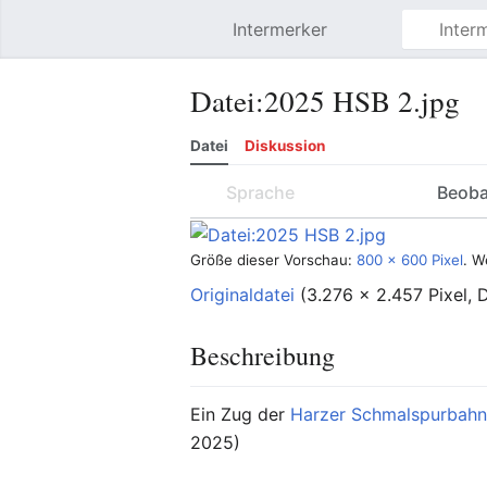
Intermerker
Hauptmenü öffnen
Datei
:
2025 HSB 2.jpg
Datei
Diskussion
Sprache
Beob
Größe dieser Vorschau:
800 × 600 Pixel
.
W
Originaldatei
‎
(3.276 × 2.457 Pixel,
Beschreibung
Ein Zug der
Harzer Schmalspurbah
2025)