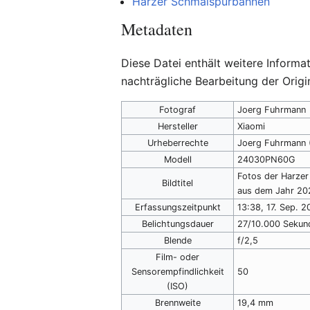
Harzer Schmalspurbahnen
Metadaten
Diese Datei enthält weitere Inform
nachträgliche Bearbeitung der Origi
Fotograf
Joerg Fuhrmann
Hersteller
Xiaomi
Urheberrechte
Joerg Fuhrmann (
Modell
24030PN60G
Fotos der Harze
Bildtitel
aus dem Jahr 20
Erfassungszeitpunkt
13:38, 17. Sep. 
Belichtungsdauer
27/10.000 Sekun
Blende
f/2,5
Film- oder
Sensorempfindlichkeit
50
(ISO)
Brennweite
19,4 mm