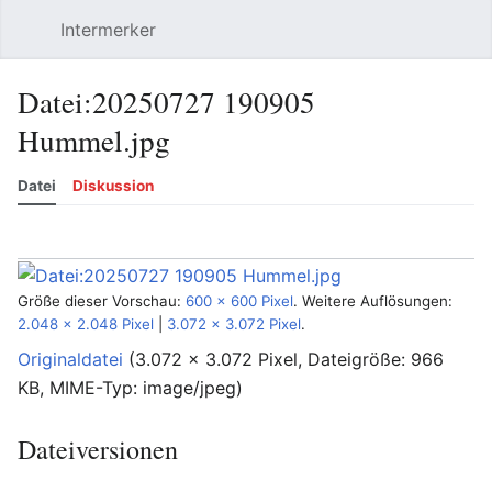
Intermerker
Hauptmenü öffnen
Suchen
Benutzermenü
Datei
:
20250727 190905
Hummel.jpg
Datei
Diskussion
Sprache
Beobachten
Versionsgeschichte
Bearbeiten
Mehr
Größe dieser Vorschau:
600 × 600 Pixel
.
Weitere Auflösungen:
2.048 × 2.048 Pixel
|
3.072 × 3.072 Pixel
.
Originaldatei
‎
(3.072 × 3.072 Pixel, Dateigröße: 966
KB, MIME-Typ:
image/jpeg
)
Dateiversionen