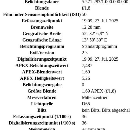
Belichtungsdauer
5.571.283/1.000.000.000
Blende
f/1,8
Film- oder Sensorempfindlichkeit (ISO)
50
Erfassungszeitpunkt
19:09, 27. Jul. 2025
Brennweite
12,28 mm
Geografische Breite
52° 32′ 6,9″ N
Geografische Länge
13° 50′ 30″ E
Belichtungsprogramm
Standardprogramm
Exif-Version
2.3
Digitalisierungszeitpunkt
19:09, 27. Jul. 2025
APEX-Belichtungszeitwert
7,487
APEX-Blendenwert
1,69
APEX-Helligkeitswert
5,26
Belichtungsvorgabe
0
Größte Blende
1,69 APEX (f/1,8)
Messverfahren
Mittenzentriert
Lichtquelle
D65
Blitz
kein Blitz, Blitz abgeschal
Erfassungszeitpunkt (1/100 s)
36
Digitalisierungszeitpunkt (1/100 s)
36
Weißabgleich
Automatisch