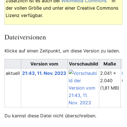
Zusätzlich ist es auch bei
Wikimedia Commons
in
der vollen Größe und unter einer Creative Commons
Lizenz verfügbar.
Dateiversionen
Klicke auf einen Zeitpunkt, um diese Version zu laden.
Version vom
Vorschaubild
Maße
aktuell
21:43, 11. Nov. 2023
2.041 ×
In
2.040
(
D
(1,81 MB)
Du kannst diese Datei nicht überschreiben.