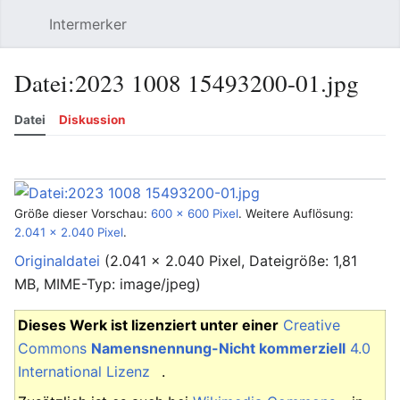
Intermerker
Hauptmenü öffnen
Suchen
Benutzermenü
Datei
:
2023 1008 15493200-01.jpg
Datei
Diskussion
Sprache
Beobachten
Versionsgeschichte
Bearbeiten
Mehr
Größe dieser Vorschau:
600 × 600 Pixel
.
Weitere Auflösung:
2.041 × 2.040 Pixel
.
Originaldatei
‎
(2.041 × 2.040 Pixel, Dateigröße: 1,81
MB, MIME-Typ:
image/jpeg
)
Dieses Werk ist lizenziert unter einer
Creative
Commons
Namensnennung-Nicht kommerziell
4.0
International Lizenz
.